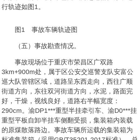
行轨迹如图1。
图1 事故车辆轨迹图
（五）事故勘查情况。
事故现场位于重庆市荣昌区广双路
3km+900m处，属于区公安交巡警支队安富公
巡大队管辖区域，道路呈东西走向，西往广顺
街道方向，东往双河街道方向，水泥，路面完
好，干燥，视线良好，道路右半幅宽度：
290cm。渝DP1***重型半挂牵引车、渝D0***挂
重型平板自卸半挂车侧翻受损，集装箱内装载
的原煤散落路边。事故车辆所运载的集装箱为
标准集装箱（采用GB/T35201-2017标准），总