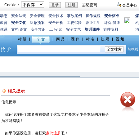
Cookie：
忘记密码
会员中心
动态
安全法规
安全管理
安全技术
事故案例
操作规程
安全标准
煤
教育
安全文化
应急预案
安全评价
工伤保险
职业卫生
环保
|
健康
机
体系
文档
|
论文
安全常识
工 程 师
安全文艺
培训课件
管理资料
消
相关提示
信息提示：
你还没注册？或者没有登录？这篇文档要求至少是本站的注册会
员才能阅读！
如果你还没注册，请赶紧
点此注册
吧！