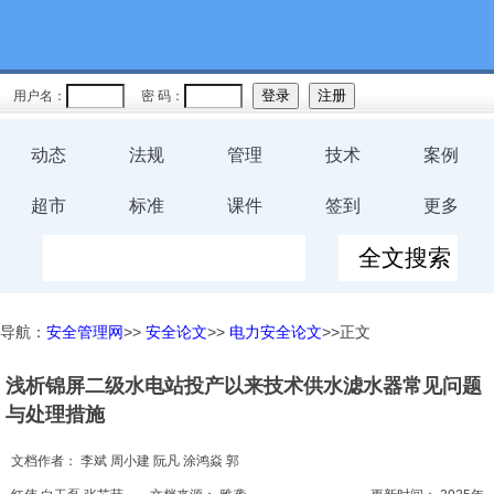
教育
规程
用户名：
密 码：
预案
动态
法规
管理
技术
案例
评价
超市
标准
课件
签到
更多
工伤
职业卫
导航：
安全管理网
>>
安全论文
>>
电力安全论文
>>正文
生
浅析锦屏二级水电站投产以来技术供水滤水器常见问题
环保
与处理措施
健康
文档作者：
李斌 周小建 阮凡 涂鸿焱 郭
体系