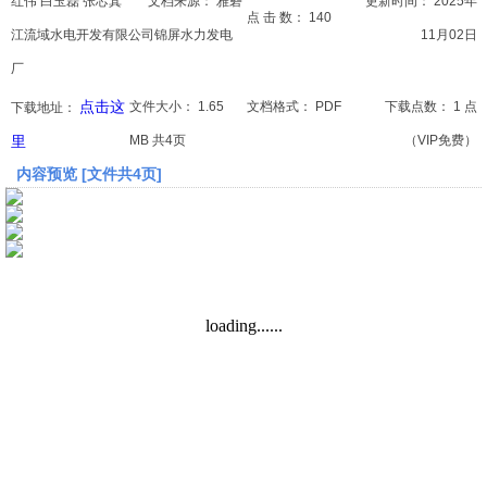
红伟 白玉磊 张芯萁
文档来源：
雅砻
更新时间：
2025年
点 击 数：
140
江流域水电开发有限公司锦屏水力发电
11月02日
文档
厂
论文
点击这
文件大小：
1.65
文档格式：
PDF
下载点数：
1 点
下载地址：
里
MB 共4页
（VIP免费）
常识
内容预览 [文件共4页]
工程师
文艺
视频