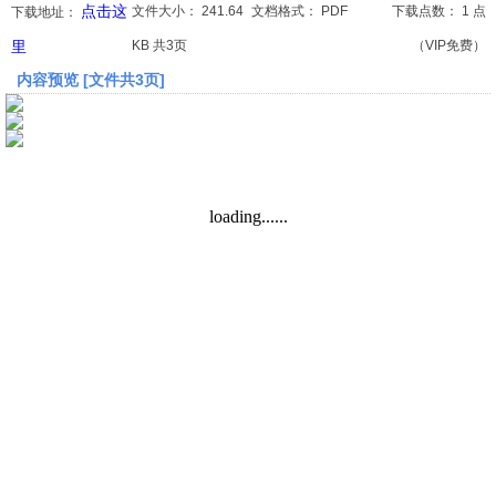
点击这
文件大小：
241.64
文档格式：
PDF
下载点数：
1 点
下载地址：
里
KB 共3页
（VIP免费）
文档
内容预览 [文件共3页]
论文
常识
工程师
文艺
视频