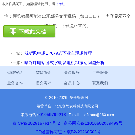
下载
本文件共3页， 如需编辑使用，请
。
注：预览效果可能会出现部分文字乱码（如口口口）、内容显示不全
等问题，下载是正常的。
浅析风电场EPC模式下业主现场管理
下一篇：
晒谷坪电站卧式水轮发电机组振动问题分析…
上一篇：
创想安科
网站简介
会员服务
广告服务
业务合作
提交需求
会员中心
联系我们
©
2010-2026 安全管理网
运营单位：北京创想安科科技有限公司
01059799216
联系电话：
E-mail：safehoo@163.com
京ICP备2025157614号-2
京公网安备11010502059499号
ICP经营许可证：京B2-20260563号