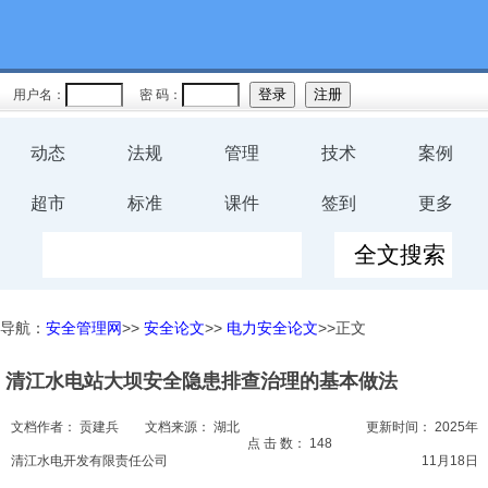
教育
规程
用户名：
密 码：
预案
动态
法规
管理
技术
案例
评价
超市
标准
课件
签到
更多
工伤
职业卫
导航：
安全管理网
>>
安全论文
>>
电力安全论文
>>正文
生
清江水电站大坝安全隐患排查治理的基本做法
环保
文档作者：
贡建兵
文档来源：
湖北
更新时间：
2025年
健康
点 击 数：
148
清江水电开发有限责任公司
11月18日
体系