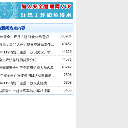
内新闻热点内容
335904
14年安全生产月主题:强化红线意识 …
49452
总局：致44人死亡伊春空难系责任…
44625
13年119消防日主题：认识火灾、学…
44571
全生产法修订的背景介绍
43242
届国家安全生产专家组组成人员名单
7506
14年安全生产宣传咨询日活动主题是…
6308
14年119消防日主题：找火灾隐患，…
5455
益阳发生一起大客车与小车相撞车…