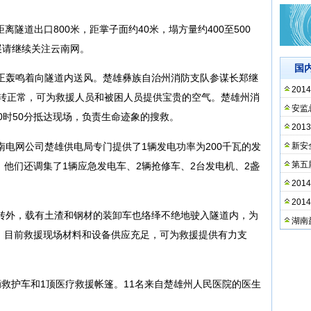
道出口800米，距掌子面约40米，塌方量约400至500
展请继续关注云南网。
国
正轰鸣着向隧道内送风。楚雄彝族自治州消防支队参谋长郑继
20
运转正常，可为救援人员和被困人员提供宝贵的空气。楚雄州消
安监
0时50分抵达现场，负责生命迹象的搜救。
20
电网公司楚雄供电局专门提供了1辆发电功率为200千瓦的发
新安
第五
他们还调集了1辆应急发电车、2辆抢修车、2台发电机、2盏
20
20
转外，载有土渣和钢材的装卸车也络绎不绝地驶入隧道内，为
湖南
。目前救援现场材料和设备供应充足，可为救援提供有力支
救护车和1顶医疗救援帐篷。11名来自楚雄州人民医院的医生