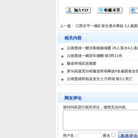
上一篇：
江西乐平一煤矿发生透水事故 3人被困
相关内容
云南楚雄一艘涉客船舶倾覆 26人落水4人遇
云南楚雄一辆货车侧翻 致3死11伤
隧道坍塌应急预案
荣乌高速营尔岭隧道坍塌事故9名被困者全
云南楚雄双柏县发生土方坍塌 致3人死亡
网友评论
请对内容进行相关评论，谢绝无关内容。
用户名：
匿名
发表评论