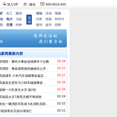
加入VIP
微信
400-6018-655
矿
化工
建筑
论坛
活动
视频
械
电力
冶金
问答
投稿
MSDS
防
交通
特种
签到
超市
招聘
内新闻最新内容
02-28
管理部：重特大事故连续两年个位数
02-27
管理部：事故调查报告确保应公开…
02-27
高速撞车 小米汽车成都事故鉴定…
02-26
高速发生货车与小轿车碰撞事故 …
02-25
成都一小区发生火灾 致2伤
02-24
宏福苑火灾7座受灾楼宇将拆除
02-22
新化一辆消防车坠崖 6名消防员因…
02-21
中国游客在贝加尔湖溺亡