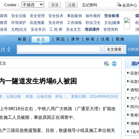
Cookie：
忘记密码
会员中心
新闻
安全法规
安全管理
安全技术
事故案例
操作规程
安全标准
煤
教育
环境保护
应急预案
安全评价
工伤保险
职业卫生
文化
|
健康
机
体系
文档
|
论文
安全常识
工 程 师
安全文艺
培训课件
管理资料
消
>正文
国
应急
内一隧道发生坍塌6人被困
应急
酒驾
者：云南日报 来源：云南日报
评论：
更新日期：
2014年09月16日
大广
四川
日上午9时18分左右，中铁八局广大铁路（广通至大理）扩能改
香港
名施工人员被困，事故原因正在调查中。
湖南
产三级应急救援预案。目前，救援领导小组及施工单位相关
7名