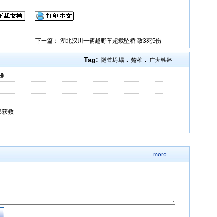
下一篇：
湖北汉川一辆越野车超载坠桥 致3死5伤
Tag:
.
.
隧道坍塌
楚雄
广大铁路
难
部获救
more