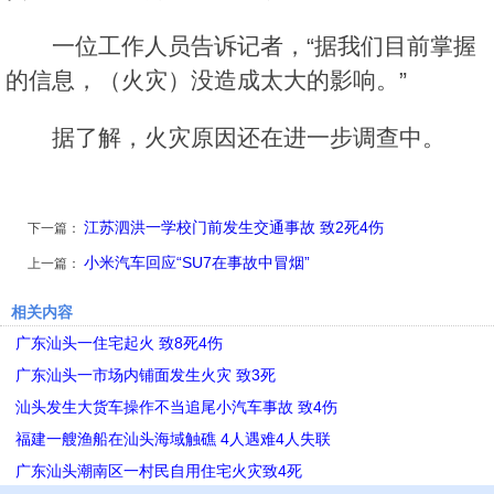
一位工作人员告诉记者，“据我们目前掌握
的信息，（火灾）没造成太大的影响。”
据了解，火灾原因还在进一步调查中。
江苏泗洪一学校门前发生交通事故 致2死4伤
下一篇：
小米汽车回应“SU7在事故中冒烟”
上一篇：
相关内容
广东汕头一住宅起火 致8死4伤
广东汕头一市场内铺面发生火灾 致3死
汕头发生大货车操作不当追尾小汽车事故 致4伤
福建一艘渔船在汕头海域触礁 4人遇难4人失联
广东汕头潮南区一村民自用住宅火灾致4死