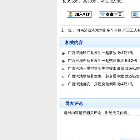
长396米、高39米，桥面宽9米。
上一篇：
河南济源济水大街多车事故 环卫工人
相关内容
广西河池环江县发生一起事故 致4死1伤
广西河池巴马县发生一起交通事故 6死2伤
广西河池一重型货车失控驶出路面 致6死3
广西河池罗城县发生一起交通事故 致2死2
广西河池都安一房屋突然倒塌 致4死1伤
网友评论
请对内容进行相关评论，谢绝无关内容。