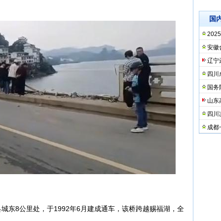
。
国
20
安徽
辽宁
四川
国务
山东
四川
成都
城东8公里处，于1992年6月建成通车，该桥跨越赐福湖，全