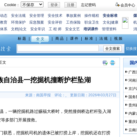
Cookie：
忘记密码
会员中心
动态
安全法规
安全管理
安全技术
事故案例
操作规程
安全标准
煤
教育
环境保护
应急预案
安全评价
工伤保险
职业卫生
文化
|
健康
机
体系
文档
|
论文
安全常识
工 程 师
安全文艺
培训课件
管理资料
消
>正文
国
广西
族自治县一挖掘机撞断护栏坠湖
河南
京沪
来源：南国早报
评论：
更新日期：
2026年03月27日
国务
贵州
治县，一辆挖掘机路过赐福大桥时，突然撞倒桥边栏杆坠入湖
内蒙
安等多部门开展搜救。
重庆
云南
部门获悉，挖掘机司机的遗体已被打捞上岸，挖掘机还在打捞