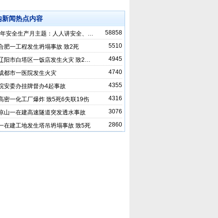
内新闻热点内容
58858
25年安全生产月主题：人人讲安全、…
5510
合肥一工程发生坍塌事故 致2死
4945
辽阳市白塔区一饭店发生火灾 致2…
4740
成都市一医院发生火灾
4355
院安委办挂牌督办4起事故
4316
高密一化工厂爆炸 致5死6失联19伤
3076
凉山一在建高速隧道突发透水事故
2860
一在建工地发生塔吊坍塌事故 致5死