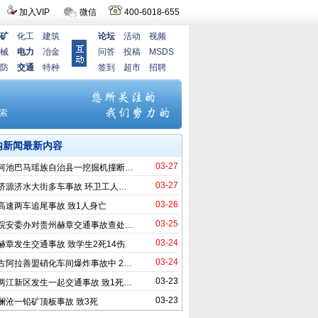
加入VIP
微信
400-6018-655
矿
化工
建筑
论坛
活动
视频
械
电力
冶金
问答
投稿
MSDS
防
交通
特种
签到
超市
招聘
内新闻最新内容
03-27
河池巴马瑶族自治县一挖掘机撞断…
03-27
济源济水大街多车事故 环卫工人…
03-26
高速两车追尾事故 致1人身亡
03-25
院安委办对贵州赫章交通事故查处…
03-24
赫章发生交通事故 致学生2死14伤
03-24
古阿拉善盟硝化车间爆炸事故中 2…
03-23
两江新区发生一起交通事故 致1死…
03-23
澜沧一铅矿顶板事故 致3死