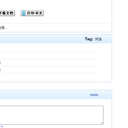
被撞…
Tag:
河池
伤
伤
more