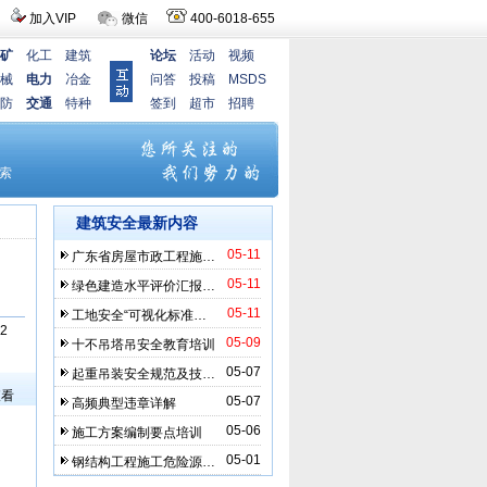
加入VIP
微信
400-6018-655
矿
化工
建筑
论坛
活动
视频
械
电力
冶金
问答
投稿
MSDS
防
交通
特种
签到
超市
招聘
建筑安全最新内容
05-11
广东省房屋市政工程施…
05-11
绿色建造水平评价汇报…
05-11
工地安全“可视化标准…
2
05-09
十不吊塔吊安全教育培训
）
05-07
起重吊装安全规范及技…
查看
05-07
高频典型违章详解
05-06
施工方案编制要点培训
05-01
钢结构工程施工危险源…