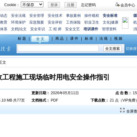
Cookie：
忘记密码
会员中心
动态
安全法规
安全管理
安全技术
事故案例
操作规程
安全标准
煤
教育
环境保护
应急预案
安全评价
工伤保险
职业卫生
文化
|
健康
机
体系
文档
|
论文
安全常识
工 程 师
安全文艺
培训课件
管理资料
消
>正文
政工程施工现场临时用电安全操作指引
更新日期：
2026年05月11日
点 击 数：
15
4.10 MB 共77页
文档格式：
PDF
下载点数：
21 点（VIP免费
全屏