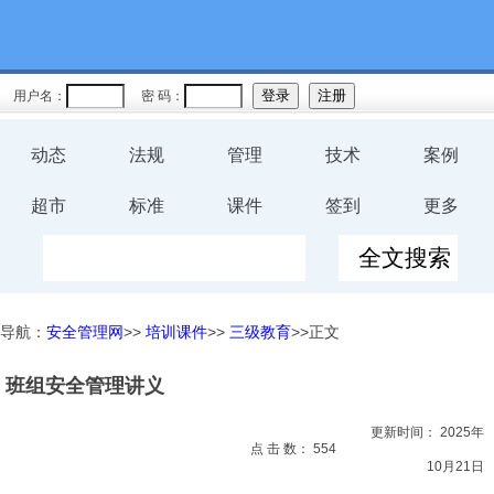
教育
规程
用户名：
密 码：
预案
动态
法规
管理
技术
案例
评价
超市
标准
课件
签到
更多
工伤
职业卫
导航：
安全管理网
>>
培训课件
>>
三级教育
>>正文
生
班组安全管理讲义
环保
更新时间：
2025年
健康
点 击 数：
554
10月21日
体系