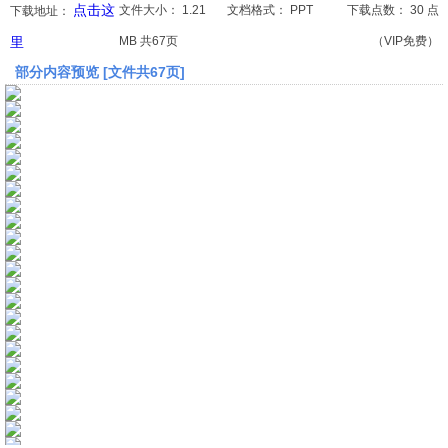
点击这
文件大小：
1.21
文档格式：
PPT
下载点数：
30 点
下载地址：
里
MB 共67页
（VIP免费）
文档
部分内容预览 [文件共67页]
论文
常识
工程师
文艺
视频