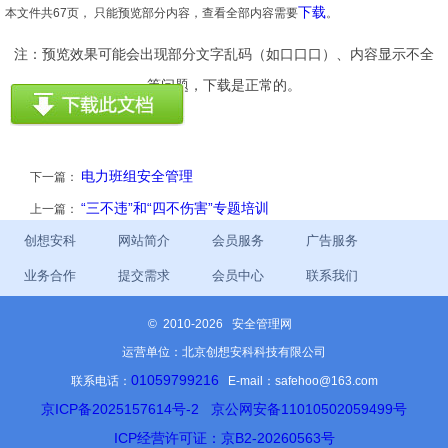
下载
本文件共67页， 只能预览部分内容，查看全部内容需要
。
注：预览效果可能会出现部分文字乱码（如口口口）、内容显示不全
等问题，下载是正常的。
电力班组安全管理
下一篇：
“三不违”和“四不伤害”专题培训
上一篇：
创想安科
网站简介
会员服务
广告服务
业务合作
提交需求
会员中心
联系我们
©
2010-2026 安全管理网
运营单位：北京创想安科科技有限公司
01059799216
联系电话：
E-mail：safehoo@163.com
京ICP备2025157614号-2
京公网安备11010502059499号
ICP经营许可证：京B2-20260563号