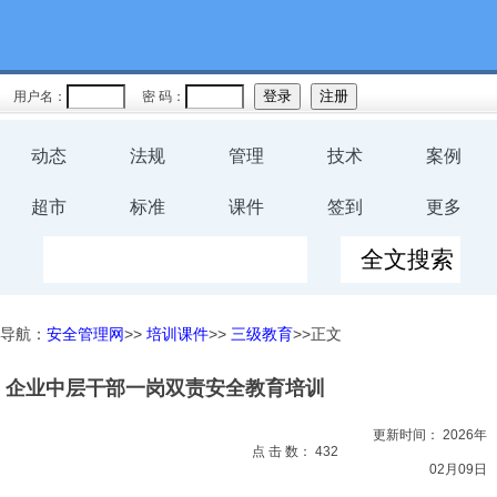
教育
规程
用户名：
密 码：
预案
动态
法规
管理
技术
案例
评价
超市
标准
课件
签到
更多
工伤
职业卫
导航：
安全管理网
>>
培训课件
>>
三级教育
>>正文
生
企业中层干部一岗双责安全教育培训
环保
更新时间：
2026年
健康
点 击 数：
432
02月09日
体系