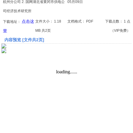
杭州分公司 2. 国网湖北省黄冈市供电公
05月09日
司经济技术研究所
文档
点击这
文件大小：
1.18
文档格式：
PDF
下载点数：
1 点
下载地址：
论文
里
MB 共2页
（VIP免费）
常识
内容预览 [文件共2页]
工程师
文艺
视频