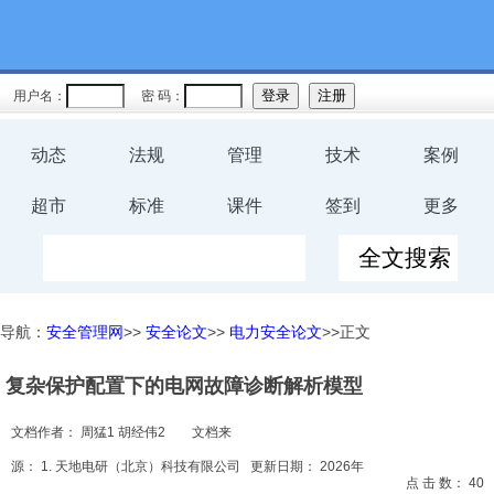
教育
规程
用户名：
密 码：
预案
动态
法规
管理
技术
案例
评价
超市
标准
课件
签到
更多
工伤
职业卫
导航：
安全管理网
>>
安全论文
>>
电力安全论文
>>正文
生
复杂保护配置下的电网故障诊断解析模型
环保
文档作者：
周猛1 胡经伟2
文档来
健康
源：
1. 天地电研（北京）科技有限公司
更新日期：
2026年
点 击 数：
40
体系