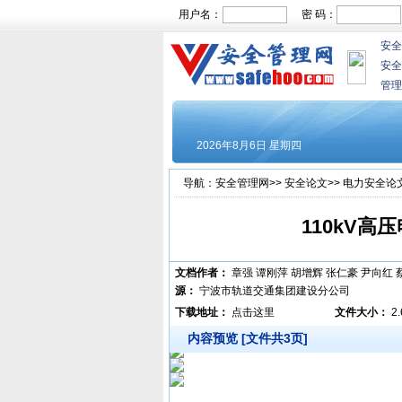
用户名：
密 码：
安全
安全
管理
导航：
安全管理网
>>
安全论文
>>
电力安全论
110kV
文档作者：
章强 谭刚萍 胡增辉 张仁豪 尹向
源：
宁波市轨道交通集团建设分公司
下载地址：
点击这里
文件大小：
2
内容预览 [文件共3页]