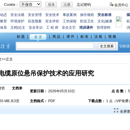
Cookie：
忘记密码
会员中心
动态
安全法规
安全管理
安全技术
事故案例
操作规程
安全标准
煤
教育
环境保护
应急预案
安全评价
工伤保险
职业卫生
文化
|
健康
机
体系
文档
|
论文
安全常识
工 程 师
安全文艺
培训课件
管理资料
消
文
>>正文
高压电缆原位悬吊保护技术的应用研究
红 蔡哲
文档来
更新日期：
2026年05月10日
点 击 数：
5
.65 MB 共3页
文档格式：
PDF
下载点数：
1 点（VIP免费
全屏