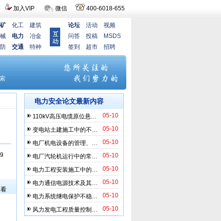
加入VIP
微信
400-6018-655
矿
化工
建筑
论坛
活动
视频
械
电力
冶金
问答
投稿
MSDS
防
交通
特种
签到
超市
招聘
电力安全论文最新内容
05-10
110kV高压电缆原位悬…
05-10
变电站土建施工中的不…
05-10
电厂机电设备的管理、…
9
05-10
电厂汽轮机运行中的常…
05-10
电力工程安装施工中的…
）
05-10
电力通信电源技术及其…
查看
05-10
电力系统继电保护不稳…
05-10
风力发电工程质量控制…