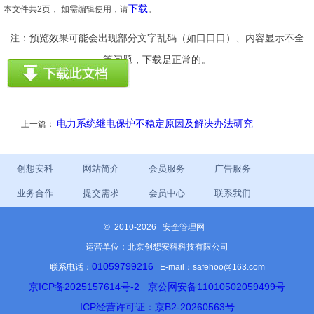
下载
本文件共2页， 如需编辑使用，请
。
注：预览效果可能会出现部分文字乱码（如口口口）、内容显示不全
等问题，下载是正常的。
电力系统继电保护不稳定原因及解决办法研究
上一篇：
创想安科
网站简介
会员服务
广告服务
业务合作
提交需求
会员中心
联系我们
©
2010-2026 安全管理网
运营单位：北京创想安科科技有限公司
01059799216
联系电话：
E-mail：safehoo@163.com
京ICP备2025157614号-2
京公网安备11010502059499号
ICP经营许可证：京B2-20260563号