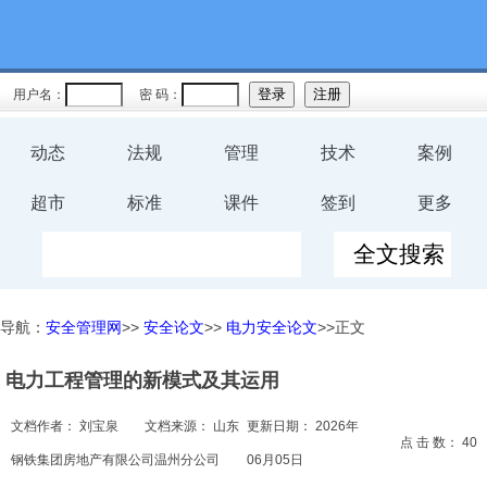
教育
规程
用户名：
密 码：
预案
动态
法规
管理
技术
案例
评价
超市
标准
课件
签到
更多
工伤
职业卫
导航：
安全管理网
>>
安全论文
>>
电力安全论文
>>正文
生
电力工程管理的新模式及其运用
环保
文档作者：
刘宝泉
文档来源：
山东
更新日期：
2026年
健康
点 击 数：
40
钢铁集团房地产有限公司温州分公司
06月05日
体系