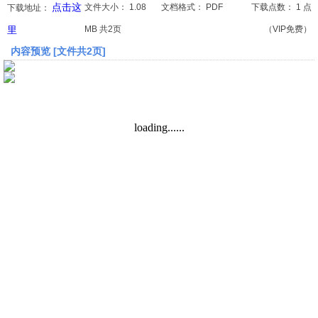
点击这
文件大小：
1.08
文档格式：
PDF
下载点数：
1 点
下载地址：
里
MB 共2页
（VIP免费）
文档
内容预览 [文件共2页]
论文
常识
工程师
文艺
视频