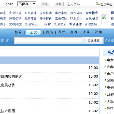
Cookie：
忘记密码
会员中心
动态
安全法规
安全管理
安全技术
事故案例
操作规程
安全标准
煤
教育
环境保护
应急预案
安全评价
工伤保险
职业卫生
文化
|
健康
机
体系
文档
|
论文
安全常识
工 程 师
安全文艺
培训课件
管理资料
消
电
电力
发电
10-03
电厂
裂纹的预防探讨
10-03
浅谈
统发展趋势
10-02
电子
10-02
浅谈
工业
10-02
氢站
化技术应用
10-02