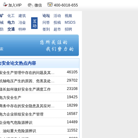
加入VIP
微信
400-6018-655
矿
化工
建筑
论坛
活动
视频
械
电力
冶金
问答
投稿
MSDS
防
交通
特种
签到
超市
招聘
力安全论文热点内容
46105
安全生产管理中存在的问题及其…
29702
机轴电压产生的原因、危害及处…
23108
值长如何做好安全生产调度工作
19425
电力安全生产
18299
商务中存在的安全隐患及其应对…
16587
电力企业班组安全生产管理
14489
企业电气危险源辨识
11552
、油站重大危险源辨识