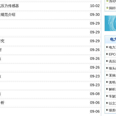
浅论
式压力传感器
10-02
搞好
准规范介绍
09-30
09-29
09-29
电
研究
09-29
电力
讨
09-26
EP
施
09-26
高压
09-26
狼头
某抽
施
09-23
嵩明
09-23
解析
题
09-08
车陂
分析
09-06
以立
煤质
09-06