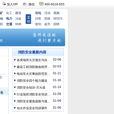
加入VIP
微信
400-6018-655
矿
化工
建筑
论坛
活动
视频
械
电力
冶金
问答
投稿
MSDS
防
交通
特种
签到
超市
招聘
消防安全最新内容
02-08
各类场所火灾逃生与自…
02-03
建设工程消防验收程序…
01-21
电动车火灾事故防范安…
日
01-16
消防安全四个能力建设
）
01-14
消防安全知识-灭火器
查看
01-09
行业场所消防安全培训…
01-09
消防安全紧急疏散与逃…
01-06
动火作业安全培训课件