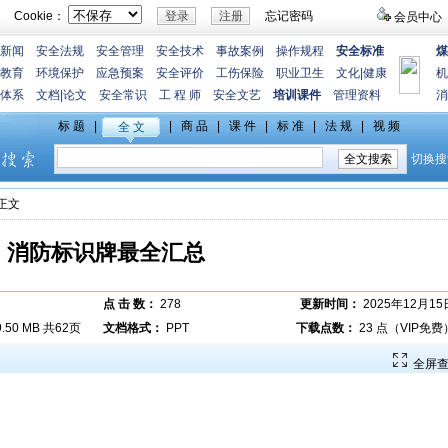
Cookie：
忘记密码
会员中心
新闻
安全法规
安全管理
安全技术
事故案例
操作规程
安全标准
煤
教育
环境保护
应急预案
安全评价
工伤保险
职业卫生
文化
|
健康
机
体系
文档
|
论文
安全常识
工 程 师
安全文艺
培训课件
管理资料
消
>正文
消防标识牌最全汇总
点 击 数：
278
更新时间：
2025年12月15
9.50 MB 共62页
文档格式：
PPT
下载点数：
23 点（VIP免费
全屏