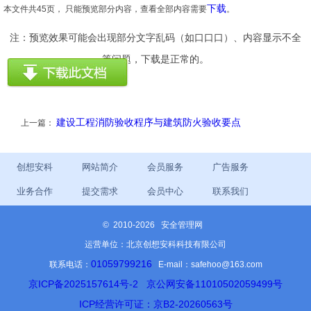
下载
本文件共45页， 只能预览部分内容，查看全部内容需要
。
注：预览效果可能会出现部分文字乱码（如口口口）、内容显示不全
等问题，下载是正常的。
建设工程消防验收程序与建筑防火验收要点
上一篇：
创想安科
网站简介
会员服务
广告服务
业务合作
提交需求
会员中心
联系我们
©
2010-2026 安全管理网
运营单位：北京创想安科科技有限公司
01059799216
联系电话：
E-mail：safehoo@163.com
京ICP备2025157614号-2
京公网安备11010502059499号
ICP经营许可证：京B2-20260563号