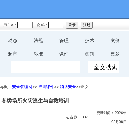
教育
规程
用户名：
密 码：
预案
动态
法规
管理
技术
案例
评价
超市
标准
课件
签到
更多
工伤
职业卫
导航：
安全管理网
>>
培训课件
>>
消防安全
>>正文
生
各类场所火灾逃生与自救培训
环保
更新时间：
2026年
健康
点 击 数：
337
02月08日
体系