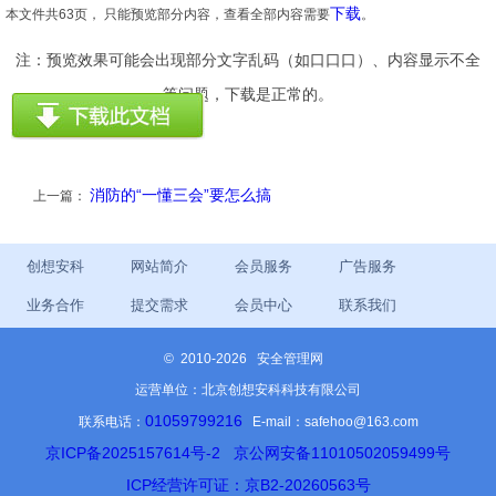
下载
本文件共63页， 只能预览部分内容，查看全部内容需要
。
注：预览效果可能会出现部分文字乱码（如口口口）、内容显示不全
等问题，下载是正常的。
消防的“一懂三会”要怎么搞
上一篇：
创想安科
网站简介
会员服务
广告服务
业务合作
提交需求
会员中心
联系我们
©
2010-2026 安全管理网
运营单位：北京创想安科科技有限公司
01059799216
联系电话：
E-mail：safehoo@163.com
京ICP备2025157614号-2
京公网安备11010502059499号
ICP经营许可证：京B2-20260563号