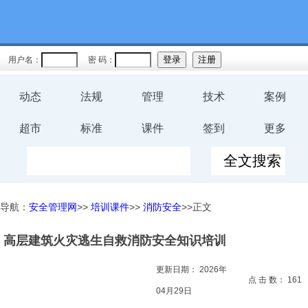
教育
规程
用户名：
密 码：
预案
动态
法规
管理
技术
案例
评价
超市
标准
课件
签到
更多
工伤
职业卫
导航：
安全管理网
>>
培训课件
>>
消防安全
>>正文
生
高层建筑火灾逃生自救消防安全知识培训
环保
更新日期：
2026年
健康
点 击 数：
161
04月29日
体系