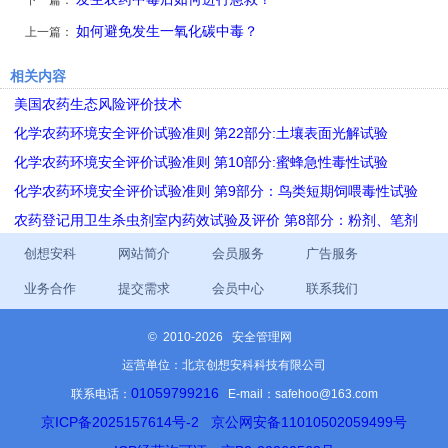
下一篇：
如何避免发生一氧化碳中毒？
上一篇：
相关内容
美国农药生态风险评价技术
化学农药环境安全评价试验准则 第22部分:土壤表面光解试验
化学农药环境安全评价试验准则 第10部分:蜜蜂急性毒性试验
化学农药环境安全评价试验准则 第9部分：鸟类短期饲喂毒性试验
农药登记用卫生杀虫剂室内药效试验及评价 第8部分：粉剂、笔剂
创想安科
网站简介
会员服务
广告服务
业务合作
提交需求
会员中心
联系我们
©
2010-2026 安全管理网
运营单位：北京创想安科科技有限公司
01059799216
联系电话：
E-mail：safehoo@163.com
京ICP备2025157614号-2
京公网安备11010502059499号