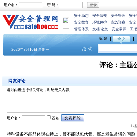
用户名：
密 码：
安全动态
安全法规
安全管理
安全
安全教育
环境保护
应急预案
安全
管理体系
文档
|
论文
安全常识
工 
评论：
主题
网友评论
请对内容进行相关评论，谢绝无关内容。
用户名：
匿名
1 楼
特种设备不能只体现在特上，管不能以包代管。都是老生常谈的问题