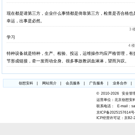
现在都是请第三方，企业什么事情都是倚靠第三方，检查是否合格也
幸运，出事是必然。
3 
学习
4 楼
特种设备就是特种，生产、检验、投运，运维操作均应严格管理，有
节形成链接，牵一发而动全身。很多事故教训血淋淋，望而兴叹。
创想安科
|
网站简介
|
会员服务
|
广告服务
|
业务合作
©
2010-2026 安全
运营单位：北京创想安
联系电话：
E-mail：sa
京ICP备2025157614号
ICP经营许可证：京B2-2