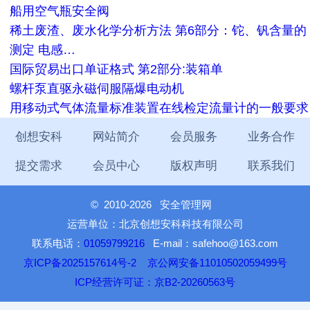
船用空气瓶安全阀
稀土废渣、废水化学分析方法 第6部分：铊、钒含量的
测定 电感…
国际贸易出口单证格式 第2部分:装箱单
螺杆泵直驱永磁伺服隔爆电动机
用移动式气体流量标准装置在线检定流量计的一般要求
创想安科
网站简介
会员服务
业务合作
提交需求
会员中心
版权声明
联系我们
©
2010-2026 安全管理网
运营单位：北京创想安科科技有限公司
联系电话：
01059799216
E-mail：safehoo@163.com
京ICP备2025157614号-2
京公网安备11010502059499号
ICP经营许可证：京B2-20260563号