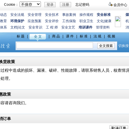
Cookie：
忘记密码
会员中心
动态
安全法规
安全管理
安全技术
事故案例
操作规程
安全标准
煤
教育
环境保护
应急预案
安全评价
工伤保险
职业卫生
文化
|
健康
机
体系
文档
|
论文
安全常识
工 程 师
安全文艺
培训课件
管理资料
消
退换货政策
输过程中造成的损坏、漏液、破碎、性能故障，请联系销售人员，核查情
行处理。
优惠政策
内容请咨询我们。
取消订单