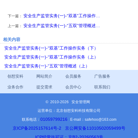
安全生产监管实务(一)-“双基”工作操作…
下一篇：
安全生产监管实务(一)-“五双”管理概述…
上一篇：
相关内容
安全生产监管实务(一)-“双基”工作操作实务（下）
安全生产监管实务(一)-“双基”工作操作实务（上）
安全生产监管实务(一)-“五双”管理概述（上）
创想安科
网站简介
会员服务
广告服务
业务合作
提交需求
会员中心
联系我们
©
2010-2026 安全管理网
运营单位：北京创想安科科技有限公司
01059799216
联系电话：
E-mail：safehoo@163.com
京ICP备2025157614号-2
京公网安备11010502059499号
ICP经营许可证：京B2-20260563号