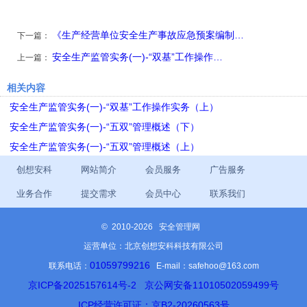
《生产经营单位安全生产事故应急预案编制…
下一篇：
安全生产监管实务(一)-“双基”工作操作…
上一篇：
相关内容
安全生产监管实务(一)-“双基”工作操作实务（上）
安全生产监管实务(一)-“五双”管理概述（下）
安全生产监管实务(一)-“五双”管理概述（上）
创想安科
网站简介
会员服务
广告服务
业务合作
提交需求
会员中心
联系我们
©
2010-2026 安全管理网
运营单位：北京创想安科科技有限公司
01059799216
联系电话：
E-mail：safehoo@163.com
京ICP备2025157614号-2
京公网安备11010502059499号
ICP经营许可证：京B2-20260563号