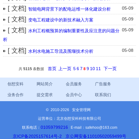
[ 文档]
05-09
智能电网背景下的配电运维一体化建设分析
[ 文档]
05-09
变电工程建设中的新技术融入方案
[ 文档]
05-09
水利工程概预算的编制重要性及应注意的问题分
析
[ 文档]
05-08
水利水电施工导流及围堰技术分析
首页
上一页
5
6
7
9
10
11
下一页
共
5115
条数据
8
创想安科
网站简介
会员服务
广告服务
业务合作
提交需求
会员中心
联系我们
©
2010-2026 安全管理网
运营单位：北京创想安科科技有限公司
01059799216
联系电话：
E-mail：safehoo@163.com
京ICP备2025157614号-2
京公网安备11010502059499号