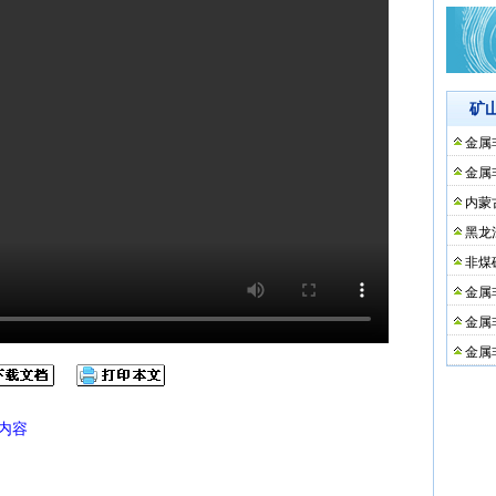
矿
金属
金属
内蒙
黑龙
非煤
金属
金属
金属
内容