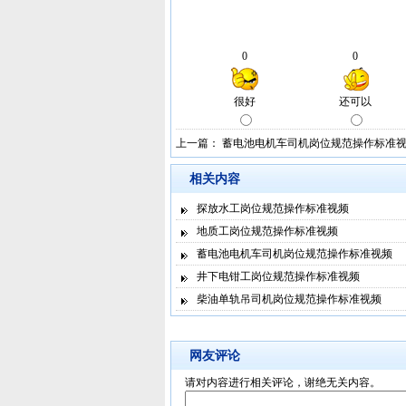
上一篇：
蓄电池电机车司机岗位规范操作标准
相关内容
探放水工岗位规范操作标准视频
地质工岗位规范操作标准视频
蓄电池电机车司机岗位规范操作标准视频
井下电钳工岗位规范操作标准视频
柴油单轨吊司机岗位规范操作标准视频
网友评论
请对内容进行相关评论，谢绝无关内容。