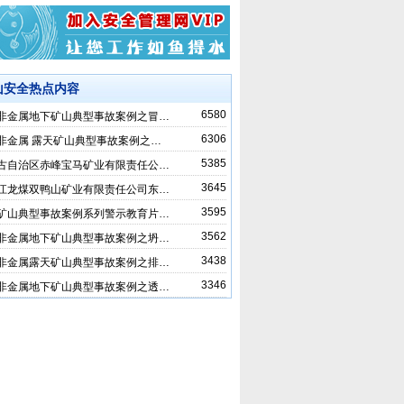
山安全热点内容
6580
非金属地下矿山典型事故案例之冒…
6306
非金属 露天矿山典型事故案例之…
5385
古自治区赤峰宝马矿业有限责任公…
3645
江龙煤双鸭山矿业有限责任公司东…
3595
矿山典型事故案例系列警示教育片…
3562
非金属地下矿山典型事故案例之坍…
3438
非金属露天矿山典型事故案例之排…
3346
非金属地下矿山典型事故案例之透…