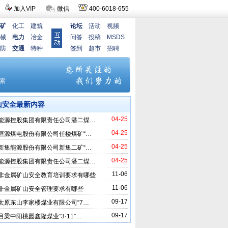
加入VIP
微信
400-6018-655
矿
化工
建筑
论坛
活动
视频
械
电力
冶金
问答
投稿
MSDS
防
交通
特种
签到
超市
招聘
山安全最新内容
04-25
能源控股集团有限责任公司潘二煤…
04-25
恒源煤电股份有限公司任楼煤矿“…
04-25
新集能源股份有限公司新集二矿“…
04-25
能源控股集团有限责任公司潘二煤…
11-06
非金属矿山安全教育培训要求有哪些
11-06
非金属矿山安全管理要求有哪些
09-17
太原东山李家楼煤业有限公司“7…
09-17
吕梁中阳桃园鑫隆煤业“3·11”…