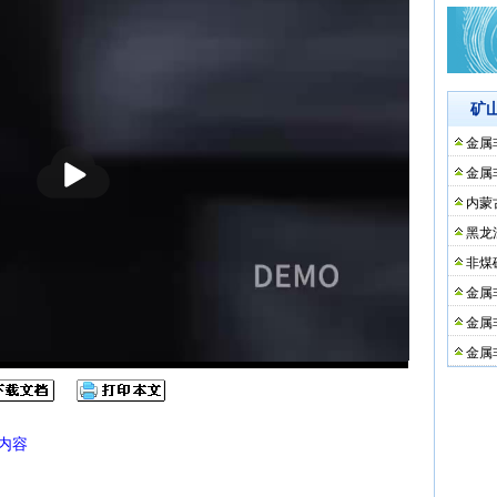
矿
金属
播
放
金属
内蒙
黑龙
非煤
金属
金属
金属
内容