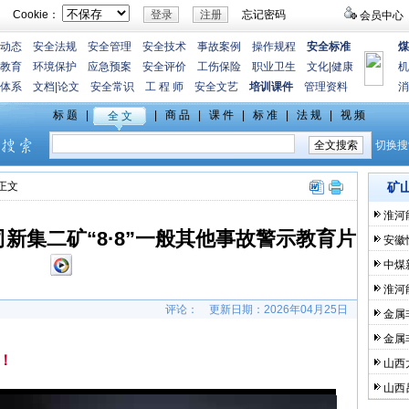
Cookie：
忘记密码
会员中心
动态
安全法规
安全管理
安全技术
事故案例
操作规程
安全标准
煤
教育
环境保护
应急预案
安全评价
工伤保险
职业卫生
文化
|
健康
机
体系
文档
|
论文
安全常识
工 程 师
安全文艺
培训课件
管理资料
消
>正文
矿
淮河
新集二矿“8·8”一般其他事故警示教育片
安徽
中煤
淮河
评论：
更新日期：
2026年04月25日
金属
金属
！
山西
山西