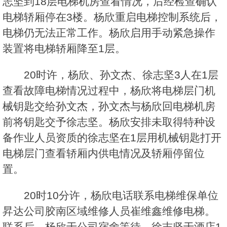
志坚到18层电梯机房查看情况，后经检查确认
电梯轿厢停在3楼。杨欣重启电梯控制系统后，
电梯仍无法正常工作。杨欣启用手动紧急操作
装置将电梯轿厢降至1层。
20时许，杨欣、孙文杰、徐志坚3人在1层
查看故障电梯情况过程中，杨欣将电梯层门机
械钥匙交给孙文杰，孙文杰与杨欣回电梯机房
前将钥匙交予徐志坚。杨欣安排未取得特种设
备作业人员资质的徐志坚在1层用机械钥匙打开
电梯层门查看轿厢内供电情况及轿厢停留位
置。
20时10分许，杨欣电话联系电梯维保单位
昇达公司胶南区域维修人员崔维鑫维修电梯。
联系后，杨欣于公司宿舍等待，徐志坚于酒店1