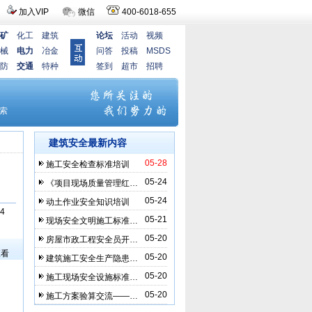
加入VIP
微信
400-6018-655
矿
化工
建筑
论坛
活动
视频
械
电力
冶金
问答
投稿
MSDS
防
交通
特种
签到
超市
招聘
建筑安全最新内容
05-28
施工安全检查标准培训
05-24
《项目现场质量管理红…
05-24
动土作业安全知识培训
4
05-21
现场安全文明施工标准…
）
05-20
房屋市政工程安全员开…
查看
05-20
建筑施工安全生产隐患…
05-20
施工现场安全设施标准…
05-20
施工方案验算交流——…