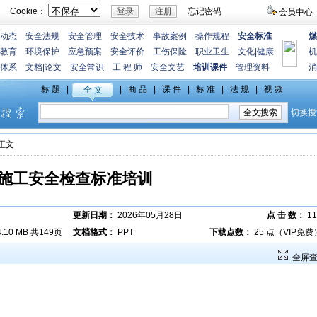
Cookie：
忘记密码
会员中心
动态
安全法规
安全管理
安全技术
事故案例
操作规程
安全标准
煤
教育
环境保护
应急预案
安全评价
工伤保险
职业卫生
文化
|
健康
机
体系
文档
|
论文
安全常识
工 程 师
安全文艺
培训课件
管理资料
消
>正文
施工安全检查标准培训
更新日期：
2026年05月28日
点 击 数：
11
4.10 MB 共149页
文档格式：
PPT
下载点数：
25 点（VIP免费
全屏