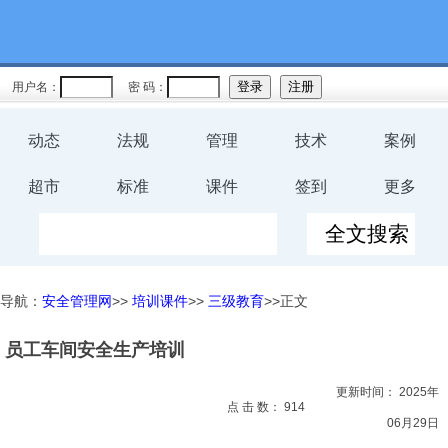
教育
规程
用户名：
密 码：
预案
动态
法规
管理
技术
案例
评价
超市
标准
课件
签到
更多
工伤
职业卫
导航：
安全管理网
>>
培训课件
>>
三级教育
>>正文
生
员工车间安全生产培训
环保
更新时间：
2025年
健康
点 击 数：
914
06月29日
体系