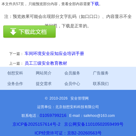
下载
本文件共57页， 只能预览部分内容，查看全部内容需要
。
注：预览效果可能会出现部分文字乱码（如口口口）、内容显示不全
等问题，下载是正常的。
车间环境安全应知应会培训手册
下一篇：
员工三级安全教育教材
上一篇：
创想安科
网站简介
会员服务
广告服务
业务合作
提交需求
会员中心
联系我们
©
2010-2026 安全管理网
运营单位：北京创想安科科技有限公司
01059799216
联系电话：
E-mail：safehoo@163.com
京ICP备2025157614号-2
京公网安备11010502059499号
ICP经营许可证：京B2-20260563号