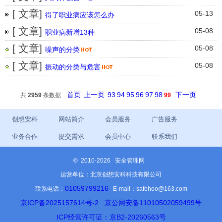
[ 文章]
05-13
得了职业病应该怎么办
[ 文章]
05-08
职业病新增13种
[ 文章]
05-08
噪声的分类
[ 文章]
05-08
振动的分类与危害
首页
上一页
93
94
95
96
97
98
下一页
共
2959
条数据
99
创想安科
网站简介
会员服务
广告服务
业务合作
提交需求
会员中心
联系我们
©
2010-2026 安全管理网
运营单位：北京创想安科科技有限公司
01059799216
联系电话：
E-mail：safehoo@163.com
京ICP备2025157614号-2
京公网安备11010502059499号
ICP经营许可证：京B2-20260563号