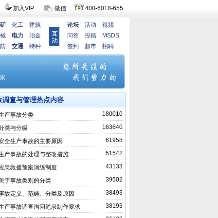
加入VIP
微信
400-6018-655
矿
化工
建筑
论坛
活动
视频
械
电力
冶金
问答
投稿
MSDS
防
交通
特种
签到
超市
招聘
故调查与管理热点内容
180010
生产事故分类
163640
分类与分级
61958
安全生产事故的主要原因
51542
生产事故的处理与整改措施
43133
应急救援预案演练制度
39502
关于事故类别的分类
38493
事故定义、范畴、分类及原因
38193
生产事故调查询问笔录制作要求