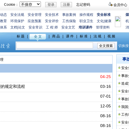
Cookie：
忘记密码
会员中心
动态
安全法规
安全管理
安全技术
事故案例
操作规程
安全标准
煤
教育
环境保护
应急预案
安全评价
工伤保险
职业卫生
文化
|
健康
机
体系
文档
|
论文
安全常识
工 程 师
安全文艺
培训课件
管理资料
消
事
理
安全
事故
04-25
造成
报的规定和流程
03-16
安全
07-01
事故
12-05
我国
工伤
08-16
安全
08-16